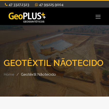
47 3327.2323
47 99225.9004
GEOTÊXTIL NÃOTECIDO
Home
Geotêxtil Nãotecido