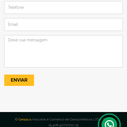
ENVIAR
©
Geoplus
Industria e Comercio de Geossinteticos LTDA. CNPJ:
19.408.427/0001-51