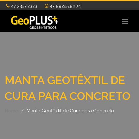
47 3327.2323
47 99225.9004
MANTA GEOTÊXTIL DE
CURA PARA CONCRETO
Home
Manta Geotêxtil de Cura para Concreto