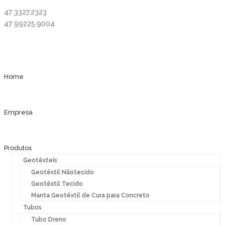
47 3327.2323
47 99225.9004
Home
Empresa
Produtos
Geotêxteis
Geotêxtil Nãotecido
Geotêxtil Tecido
Manta Geotêxtil de Cura para Concreto
Tubos
Tubo Dreno