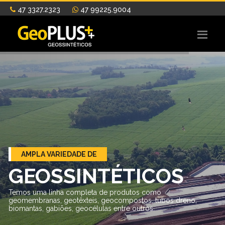
47 3327.2323
47 99225.9004
AMPLA VARIEDADE DE
GEOSSINTÉTICOS
Temos uma linha completa de produtos como
geomembranas, geotêxteis, geocompostos, tubos dreno,
biomantas, gabiões, geocélulas entre outros.